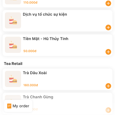
110.000đ
add
Dịch vụ tổ chức sự kiện
add
Tiền Mặt - Hũ Thủy Tinh
50.000đ
add
Tea Retail
Trà Dâu Xoài
160.000đ
add
Trà Chanh Gừng
My order
170.000đ
add