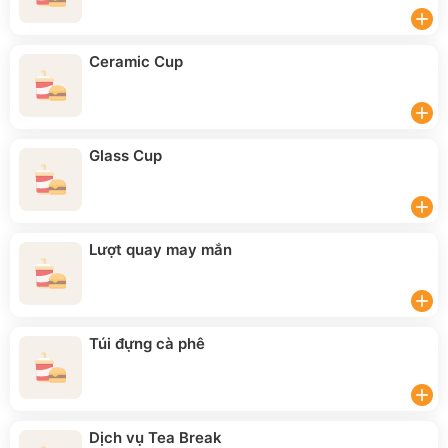
add
Ceramic Cup
add
Glass Cup
add
Lượt quay may mắn
add
Túi đựng cà phê
add
Dịch vụ Tea Break