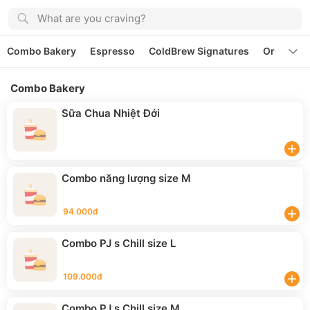
What are you craving?
Combo Bakery
Espresso
ColdBrew Signatures
Organic T
Combo Bakery
Sữa Chua Nhiệt Đới
add
Combo năng lượng size M
94.000đ
add
Combo PJ s Chill size L
109.000đ
add
Combo PJ s Chill size M