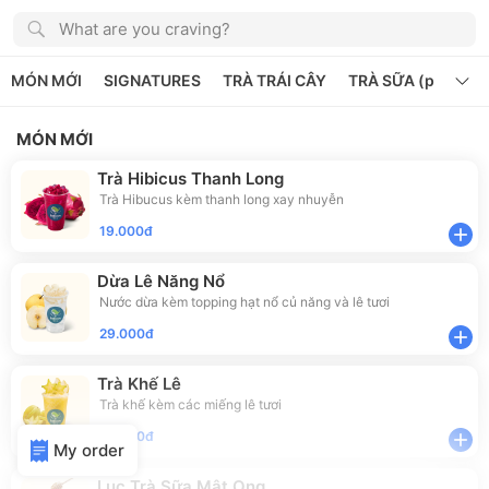
What are you craving?
MÓN MỚI
SIGNATURES
TRÀ TRÁI CÂY
TRÀ SỮA (pha máy
MÓN MỚI
Trà Hibicus Thanh Long
Trà Hibucus kèm thanh long xay nhuyễn
19.000đ
add
Dừa Lê Năng Nổ
Nước dừa kèm topping hạt nổ củ năng và lê tươi
29.000đ
add
Trà Khế Lê
Trà khế kèm các miếng lê tươi
29.000đ
add
My order
Lục Trà Sữa Mật Ong