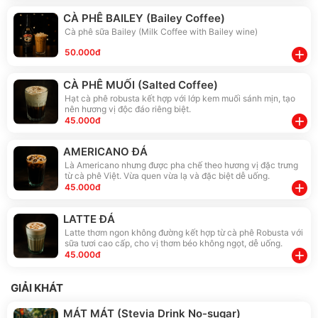
CÀ PHÊ BAILEY (Bailey Coffee)
Cà phê sữa Bailey (Milk Coffee with Bailey wine)
50.000đ
add
CÀ PHÊ MUỐI (Salted Coffee)
Hạt cà phê robusta kết hợp với lớp kem muối sánh mịn, tạo
nên hương vị độc đáo riêng biệt.
add
45.000đ
AMERICANO ĐÁ
Là Americano nhưng được pha chế theo hương vị đặc trưng
từ cà phê Việt. Vừa quen vừa lạ và đặc biệt dễ uống.
add
45.000đ
LATTE ĐÁ
Latte thơm ngon không đường kết hợp từ cà phê Robusta với
sữa tươi cao cấp, cho vị thơm béo không ngọt, dễ uống.
add
45.000đ
GIẢI KHÁT
MÁT MÁT (Stevia Drink No-sugar)