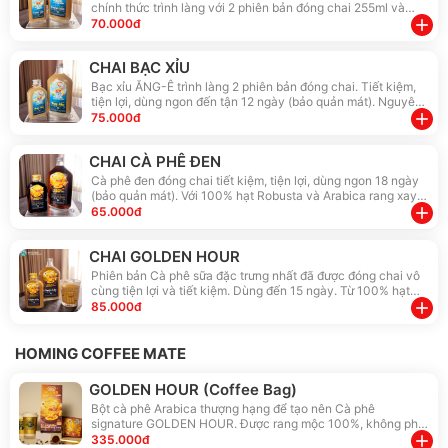
chính thức trình làng với 2 phiên bản đóng chai 255ml và
510ml. Tiết kiệm, tiện lợi, dùng ngon tận 15 ngày (bảo quản
add
70.000đ
mát). Từ hạt Robusta cao cấp cùng Bột kem INFIN. Mở nắp -
Cho đá - Là mê
CHAI BẠC XỈU
Bạc xỉu ĂNG-Ê trình làng 2 phiên bản đóng chai. Tiết kiệm,
tiện lợi, dùng ngon đến tận 12 ngày (bảo quản mát). Nguyên
chất 100% từ hạt cà phê Robusta với công thức nguyên bản
add
75.000đ
(có sữa đặc). Cho hương vị béo thơm, gần gũi với nhiều thế
hệ người Việt. Mở nắp - Cho đá - Là mê
CHAI CÀ PHÊ ĐEN
Cà phê đen đóng chai tiết kiệm, tiện lợi, dùng ngon 18 ngày
(bảo quản mát). Với 100% hạt Robusta và Arabica rang xay
theo tiêu chuẩn riêng, đây sẽ là một trải nghiệm cực chân
add
65.000đ
thực khi vị đắng tinh tế xen lẫn chút chua ngọt tự nhiên,
hương thơm như hạt vừa hái xuống.
CHAI GOLDEN HOUR
Phiên bản Cà phê sữa đặc trưng nhất đã được đóng chai vô
cùng tiện lợi và tiết kiệm. Dùng đến 15 ngày. Từ 100% hạt
Arabica thượng hạng pha phin cùng Bột kem thực vật, không
add
85.000đ
những thơm ngon đậm đà mà còn tốt hơn cho sức khỏe. Mở
nắp cho đá là Mê ngay
HOMING COFFEE MATE
GOLDEN HOUR (Coffee Bag)
Bột cà phê Arabica thượng hạng để tạo nên Cà phê
signature GOLDEN HOUR. Được rang mộc 100%, không pha
trộn hay chất bảo quản, sản xuất theo quy trình đặc biệt duy
add
335.000đ