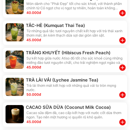
Món dành cho “Phái Đẹp” tốt cho sức khoẻ, với thành phần
chính từ Cỏ ngọt cho vị ngọt tự nhiên, hoàn toàn không
đường, hỗ trợ giảm cân, và nhiều công dụng khác cùng vị
add
40.000đ
ngon vô cùng đặc biệt.
TẮC-HÈ (Kumquat Thai Tea)
Từ những quả tắc tươi nguyên chất kết hợp với trà thái xanh
thơm mát, ăn kèm thạch dừa sợi dai giòn sần sật.
add
45.000đ
TRĂNG KHUYẾT (Hibiscus Fresh Peach)
Sự kết hợp giữa nước Atiso đỏ tốt cho sức khoẻ cùng những
miếng đào tươi nguyên chất, cho trải nghiệm ngọt ngào và
thanh mát
add
45.000đ
TRÀ LÀI VẢI (Lychee Jasmine Tea)
Trà lài thơm mát kết hợp với những quả vải to tròn mọng
nước.
add
50.000đ
CACAO SỮA DỪA (Coconut Milk Cocoa)
Cacao sữa đậm đà, cao cấp kết hợp với nước cốt dừa thơm
ngon. Tạo nên một hương vị quyến rũ khó quên.
add
45.000đ