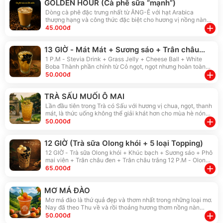
GOLDEN HOUR (Cà phê sữa “mạnh”)
Dòng cà phê đặc trưng nhất từ ĂNG-Ê với hạt Arabica
thượng hạng và công thức đặc biệt cho hương vị nồng nàn
đầy sự lôi cuốn. Vị cà phê sữa nhưng không sữa đặc mà pha
add
45.000đ
cùng bột kem thực vật (INFIN), tốt hơn cho sức khoẻ, phù
hợp cả với người thuần chay.
13 GIỜ - Mát Mát + Sương sáo + Trân châu
trắng + Phô mai viên
1 P.M - Stevia Drink + Grass Jelly + Cheese Ball + White
Boba Thành phần chính từ Cỏ ngọt, ngọt nhưng hoàn toàn
không đường, hương vị lạ đặc trưng và tốt cho sức khoẻ. Vì
add
50.000đ
không có đường nên không gia giảm lượng đường được ạ.
TRÀ SẤU MUỐI Ô MAI
Lần đầu tiên trong Trà có Sấu với hương vị chua, ngọt, thanh
mát, là thức uống không thể giải khát hơn cho mùa hè nóng
rực. Đặc biệt kết hợp cùng muối ô mai làm tăng thêm cảm
add
50.000đ
nhận vị giác, khi từng trái sấu ngon giòn tan chảy nơi vòm
miệng.
12 GIỜ (Trà sữa Olong khói + 5 loại Topping)
12 GIỜ - Trà sữa Olong khói + Khúc bạch + Sương sáo + Phô
mai viên + Trân châu đen + Trân châu trắng 12 P.M - Olong
Milk Tea + Vietnamese Panna Cotta + Grass Jelly + Cheese
add
65.000đ
Ball + Black Boba + White Boba Vị trà sữa Olong đặc trưng
của ĂNG-Ê, hoà trộn từ nhiều loại trà tự nhiên và chất lượng
MƠ MÁ ĐÀO
cao, cho mùi thơm nồng nàn và đậm vị. Đi cùng 5 loại
topping thủ công càng tôn thêm tính hấp dẫn để thưởng
Mơ má đào là thứ quả đẹp và thơm nhất trong những loại mơ.
thức.
Nay đã theo Thu về và rồi thoảng hương thơm nồng nàn
trong món Trà mơ má đào đầy quyến rũ. Vị thế nào ư? Cứ như
add
50.000đ
vừa có cơn gió đầu mùa ùa qua rồi được choàng ngay lên