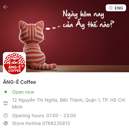
ENG
ĂNG-Ê Coffee
Open now
12 Nguyễn Thị Nghĩa, Bến Thành, Quận 1, TP. Hồ Chí
Minh
Opening hours: 07:00 - 23:00
Store Hotline
0768235813