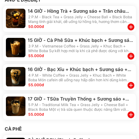
14 GIỜ - Hồng Trà + Sương sáo + Trân châu
đen + Phô mai viên
2 P.M - Black Tea + Grass Jelly + Cheese Ball + Black Boba
Mang tính giải khát, dễ uống từ hồng trà, hương thơm cân
bằng thanh mát.
add
50.000đ
15 GIỜ - Cà Phê Sữa + Khúc bạch + Sương sáo
+ Trân châu trắng
3 P.M - Vietnamese Coffee + Grass Jelly + Khuc Bach +
White Boba Sự kết hợp mới lạ khi cà phê được dùng với khúc
bạch, sương sáo, cho hương vị gây nghiện khó quên.
add
55.000đ
16 GIỜ - Bạc Xỉu + Khúc bạch + Sương sáo +
Trân châu trắng
4 P.M - White Coffee + Grass Jelly + Khuc Bach + White
Boba Món cafein dễ uống nay hấp dẫn hơn khi dùng kèm
nhiều loại topping ngon phù hợp.
add
55.000đ
17 GIỜ - TSữa Truyền Thống + Sương sáo +
Trân châu đen + Phô mai viên
5 P.M - Traditional Milk Tea + Grass Jelly + Cheese Ball +
Black Boba Một vị trà sữa quen thuộc được nâng tầm với
topping ngon, gây nghiện và dễ uống.
add
55.000đ
CÀ PHÊ