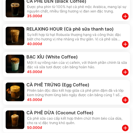
CÀ PHÊ ĐEN (Black Coffee)
Được pha phin từ 100% hạt cà phê mộc Arabica, mang lại sự
nguyên chất, nhiều tầng hương vị đan xen đặc trưng.
add
35.000đ
RELAXING HOUR (Cà phê sữa thanh tao)
Sự kết hợp từ hạt Robusta thượng hạng và công thức đặc
biệt cho hương vị nhẹ nhàng và thư giãn. Vị cà phê sữa
nhưng không sữa đặc mà pha cùng bột kem thực vật (INFIN),
add
40.000đ
tốt hơn cho sức khoẻ, phù hợp cả với người thuần chay.
BẠC XỈU (White Coffee)
Một ít sự nồng nàn của vị cafein, với thành phần chính là sữa
đặc và sữa tươi được cân bằng hoàn hảo.
add
45.000đ
CÀ PHÊ TRỨNG (Egg Coffee)
Phiên bản độc đáo kết hợp giữa cà phê phin đậm đà và lớp
kem trứng thơm lừng béo ngậy được cân bằng cùng 1 số
nguyên liệu bí mật, tạo nên một trải nghiệm vị giác gây
add
45.000đ
thương nhớ mãi
CÀ PHÊ DỪA (Coconut Coffee)
Cà phê sữa cao cấp kết hợp thêm chút thơm béo của dừa,
cho ra vị đặc trưng khó quên.
add
50.000đ