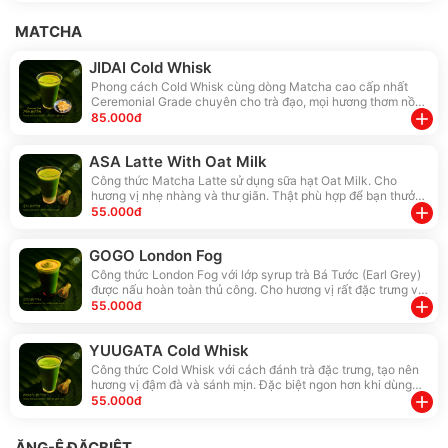
người chiếc khăn quàng ấm áp vậy.
MATCHA
JIDAI Cold Whisk
Phong cách Cold Whisk cùng dòng Matcha cao cấp nhất
Ceremonial Grade chuyên cho trà đạo, mọi hương thơm nồng
nàn mà tinh tế nhất, vị Umami ngọt trà tự nhiên được lưu giữ
add
85.000đ
lại. Độ ngon càng nhân thêm khi dùng cùng Khúc bạch thủ
công đầy tính truyền thống. Một di sản “kết hợp” mà bạn nên
ASA Latte With Oat Milk
thử một lần
Công thức Matcha Latte sử dụng sữa hạt Oat Milk. Cho
hương vị nhẹ nhàng và thư giãn. Thật phù hợp để bạn thưởng
thức mọi thời điểm trong ngày.
add
55.000đ
GOGO London Fog
Công thức London Fog với lớp syrup trà Bá Tước (Earl Grey)
được nấu hoàn toàn thủ công. Cho hương vị rất đặc trưng và
cực kỳ thú vị. Đặc biệt ngon hơn khi sử dụng cùng lớp Kem
add
55.000đ
muối beo béo thơm nồng.
YUUGATA Cold Whisk
Công thức Cold Whisk với cách đánh trà đặc trưng, tạo nên
hương vị đậm đà và sánh mịn. Đặc biệt ngon hơn khi dùng
cùng Khúc bạch truyền thống.
add
55.000đ
ĂNG-Ê ĐẶCBIỆT