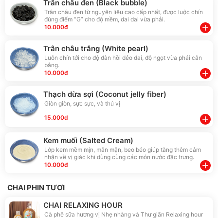
Trân châu đen (Black bubble)
Trân châu đen từ nguyên liệu cao cấp nhất, được luộc chín
đúng điểm “G” cho độ mềm, dai dai vừa phải.
add
10.000đ
Trân châu trắng (White pearl)
Luôn chín tới cho độ đàn hồi dẻo dai, độ ngọt vừa phải cân
bằng.
add
10.000đ
Thạch dừa sợi (Coconut jelly fiber)
Giòn giòn, sực sực, và thú vị
15.000đ
add
Kem muối (Salted Cream)
Lớp kem mềm mịn, mằn mặn, beo béo giúp tăng thêm cảm
nhận về vị giác khi dùng cùng các món nước đặc trưng.
add
10.000đ
CHAI PHIN TƯƠI
CHAI RELAXING HOUR
Cà phê sữa hương vị Nhẹ nhàng và Thư giãn Relaxing hour