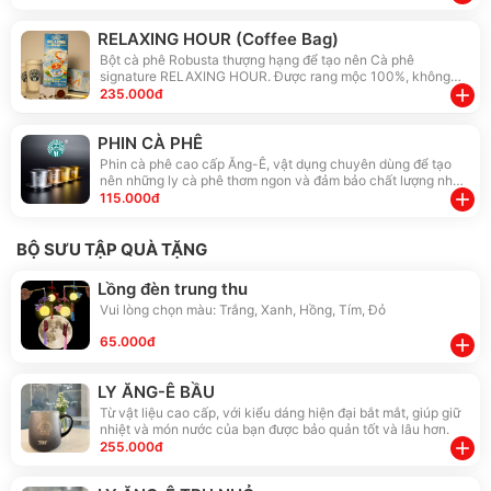
nhất tại ĂNG-Ê. Cho ra hương vị Cà phê của sự Lôi cuốn khi
pha cùng Bột kem sữa Infin.
RELAXING HOUR (Coffee Bag)
Bột cà phê Robusta thượng hạng để tạo nên Cà phê
signature RELAXING HOUR. Được rang mộc 100%, không
pha trộn hay chất bảo quản, sản xuất theo quy trình đặc biệt
add
235.000đ
duy nhất tại ĂNG-Ê. Cho ra hương vị Cà phê của sự Thư giãn
khi pha cùng Bột kem sữa Infin.
PHIN CÀ PHÊ
Phin cà phê cao cấp Ăng-Ê, vật dụng chuyên dùng để tạo
nên những ly cà phê thơm ngon và đảm bảo chất lượng nhất.
Với 4 màu: Gold, Silver, Rose Gold, Dark Gold... cho bạn thỏa
add
115.000đ
sức lựa chọn.
BỘ SƯU TẬP QUÀ TẶNG
Lồng đèn trung thu
Vui lòng chọn màu: Trắng, Xanh, Hồng, Tím, Đỏ
65.000đ
add
LY ĂNG-Ê BẦU
Từ vật liệu cao cấp, với kiểu dáng hiện đại bắt mắt, giúp giữ
nhiệt và món nước của bạn được bảo quản tốt và lâu hơn.
add
255.000đ