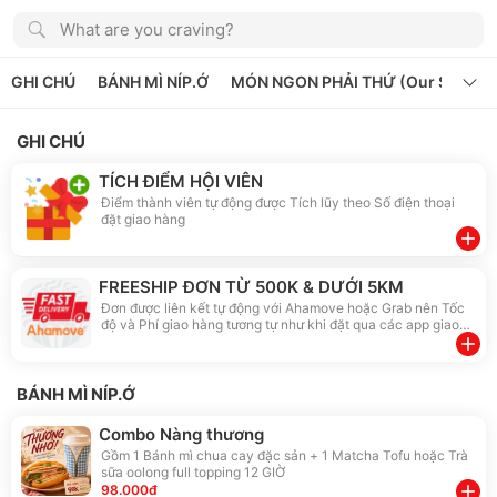
What are you craving?
GHI CHÚ
BÁNH MÌ NÍP.Ớ
MÓN NGON PHẢI THỨ (Our Signatu
GHI CHÚ
TÍCH ĐIỂM HỘI VIÊN
Điểm thành viên tự động được Tích lũy theo Số điện thoại
đặt giao hàng
add
FREESHIP ĐƠN TỪ 500K & DƯỚI 5KM
Đơn được liên kết tự động với Ahamove hoặc Grab nên Tốc
độ và Phí giao hàng tương tự như khi đặt qua các app giao
hàng khác.
add
BÁNH MÌ NÍP.Ớ
Combo Nàng thương
Gồm 1 Bánh mì chua cay đặc sản + 1 Matcha Tofu hoặc Trà
sữa oolong full topping 12 GIỜ
add
98.000đ