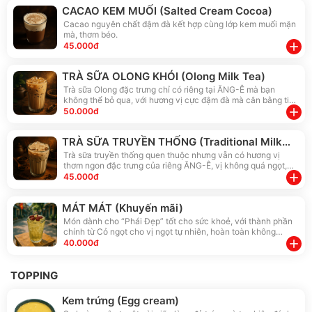
CACAO KEM MUỐI (Salted Cream Cocoa)
Cacao nguyên chất đậm đà kết hợp cùng lớp kem muối mặn
mà, thơm béo.
add
45.000đ
TRÀ SỮA OLONG KHÓI (Olong Milk Tea)
Trà sữa Olong đặc trưng chỉ có riêng tại ĂNG-Ê mà bạn
không thể bỏ qua, với hương vị cực đậm đà mà cân bằng tinh
tế.
add
50.000đ
TRÀ SỮA TRUYỀN THỐNG (Traditional Milk
Tea)
Trà sữa truyền thống quen thuộc nhưng vẫn có hương vị
thơm ngon đặc trưng của riêng ĂNG-Ê, vị không quá ngọt,
thơm trà vừa uống.
add
45.000đ
MÁT MÁT (Khuyến mãi)
Món dành cho “Phái Đẹp” tốt cho sức khoẻ, với thành phần
chính từ Cỏ ngọt cho vị ngọt tự nhiên, hoàn toàn không
đường, hỗ trợ giảm cân, và nhiều công dụng khác cùng vị
add
40.000đ
ngon vô cùng đặc biệt.
TOPPING
Kem trứng (Egg cream)