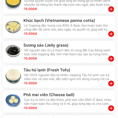
Sự hoà quyện tuyệt vời giữa lòng đỏ trứng gà tự nhiên đánh
nhuyễn rồi bông lên thành lớp kem mịn ngọt, béo thơm khó
cưỡng.
add
15.000đ
Khúc bạch (Vietnamese panna cotta)
Là Topping đặc trưng của ĂNG-Ê được làm hoàn toàn thủ
công đến độ sánh mịn, béo ngậy và quyến rũ, giúp bất kỳ
món nước nào của bạn cũng trở nên không còn buồn chán.
add
15.000đ
Sương sáo (Jelly grass)
Với nguyên liệu là Lá thạch đen từ vùng đất Cao Bằng xanh
tươi, món topping đầy tính Việt Nam này tạo sự núng nính,
thanh mát đến kỳ lạ
add
15.000đ
Tàu hủ lạnh (Fresh Tofu)
Với 100% nguyên liệu tự nhiên, topping Tàu hủ lạnh cực kỳ
mềm mịn và tươi mát, đặc biệt ngon khi dùng chung với các
món nước đậm đà như Matcha và Cà phê tại ĂNG-Ê.
add
15.000đ
Phô mai viên (Cheese ball)
Cực kỳ to tròn và dẻo thơm, phô mai viên ĂNG-Ê được nhào
nặn hoàn toàn thủ công và tỉ mỉ, giúp từng lớp vỏ cho cảm
giác chewwy nhai sướng cả răng
add
15.000đ