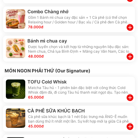
Combo Chàng nhớ
Gồm 1 Bánh mì chua cay đặc sản + 1 Cà phê (có thể chọn
Relaxing hour / Golden hour / Bạc xỉu / Cà phê đen Cà phê
Bailey)
add
78.000đ
Bánh mì chua cay
Được tuyển chọn và kết hợp từ những nguyên liệu đặc sản:
Nem chua, Chả lụa Bình Định + Măng cay Vân Nam, Các loại
rau thơm + Nước sốt thủ công thơm lừng. Cho ra hương vị
add
48.000đ
cân bằng hoàn hảo mà bạn sẽ không tìm thấy ở bất kỳ nơi
nào khác. Nhớ dùng đủ nguyên liệu để có cảm nhận tốt nhất
MÓN NGON PHẢI THỨ (Our Signature)
TOFU Cold Whisk
Matcha Tàu hủ - 1 phiên bản đặc biệt với công thức Cold
Whisk đậm đà, đi cùng Tàu hủ thanh mát ngọt dịu. Tạo nên
một hương vị rất riêng và lôi cuốn.
add
65.000đ
CÀ PHÊ SỮA KHÚC BẠCH
Cà phê sữa khúc bạch là 1 nét Đặc trưng mà ĂNG-Ê muốn
bạn dùng thử ít nhất một lần. Sự kết hợp mới lạ giữa Cà phê
sữa đậm đà cao cấp và Khúc bạch trắng mịn, béo thơm từ
add
45.000đ
công thức gia truyền và hoàn toàn thủ công, tạo nên một
hương vị thực sự khó quên