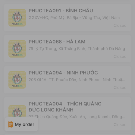
PHUCTEA091 - BÌNH CHÂU
GGXV+HC, Phú Mỹ, Bà Rịa - Vũng Tàu, Việt Nam
Closed
PHUCTEA068 - HÀ LAM
79 Lý Tự Trọng, Xã Thăng Bình, Thành phố Đà Nẵng
Closed
PHUCTEA094 - NINH PHƯỚC
206 QL1A, TT. Phước Dân, Ninh Phước, Ninh Thuận,
Việt Nam
Closed
PHUCTEA004 - THÍCH QUẢNG
ĐỨC LONG KHÁNH
02 Thích Quảng Đức, Xuân An, Long Khánh, Đồng
Nai, Việt Nam
My order
Closed