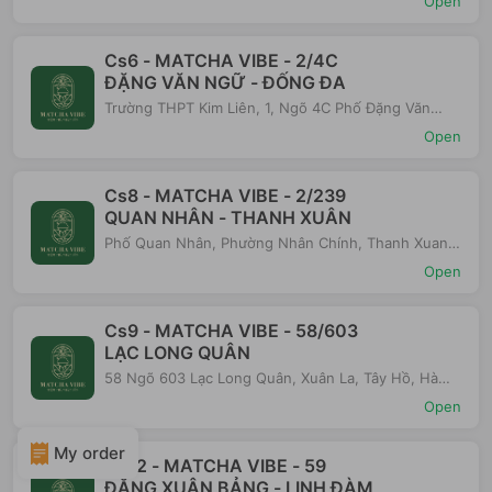
Open
Cs6 - MATCHA VIBE - 2/4C
ĐẶNG VĂN NGỮ - ĐỐNG ĐA
Trường THPT Kim Liên, 1, Ngõ 4C Phố Đặng Văn
Ngữ, Phường Trung Tự, Dong Da District, Hà Nội,
Open
10999, Vietnam
Cs8 - MATCHA VIBE - 2/239
QUAN NHÂN - THANH XUÂN
Phố Quan Nhân, Phường Nhân Chính, Thanh Xuan
District, Hà Nội, 11513, Vietnam
Open
Cs9 - MATCHA VIBE - 58/603
LẠC LONG QUÂN
58 Ngõ 603 Lạc Long Quân, Xuân La, Tây Hồ, Hà
Nội, Việt Nam
Open
My order
Cs12 - MATCHA VIBE - 59
ĐẶNG XUÂN BẢNG - LINH ĐÀM