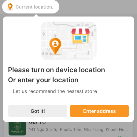
Current location.
Choose the nearest store
ENG
Cs1 - MATCHA VIBE - 15 QUỐC
TỬ GIÁM
15 Quốc Tử Giám, Văn Chương, Đống Đa, Hà Nội,
Việt Nam
Open
Please turn on device location
Cs5 - MATCHA VIBE - 16B
Or enter your location
HOÀNG HOA THÁM - HÀ ĐÔNG
Let us recommend the nearest store
16B Phố Hoàng Hoa Thám, Phường Nguyễn Trãi, Ha
Dong District, Hà Nội, 12011, Vietnam
Open
Got it!
Enter address
Cs3-MATCHA VIBE - 141 NGÔ
GIA TỰ
141 Ngô Gia Tự, Phước Tiến, Nha Trang, Khánh Hòa,
Việt Nam